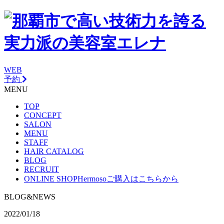
WEB
予約
MENU
TOP
CONCEPT
SALON
MENU
STAFF
HAIR CATALOG
BLOG
RECRUIT
ONLINE SHOP
Hermosoご購入はこちらから
BLOG&NEWS
2022/01/18